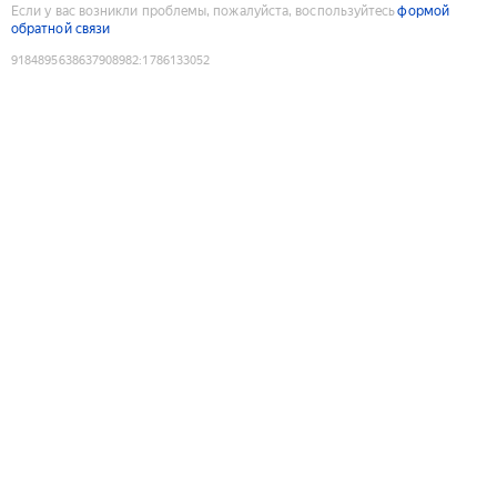
Если у вас возникли проблемы, пожалуйста, воспользуйтесь
формой
обратной связи
9184895638637908982
:
1786133052