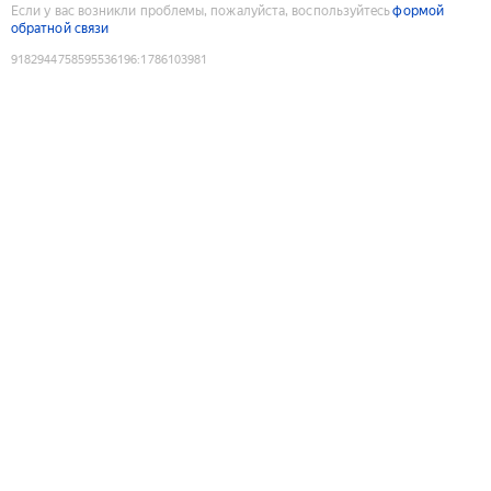
Если у вас возникли проблемы, пожалуйста, воспользуйтесь
формой
обратной связи
9182944758595536196
:
1786103981