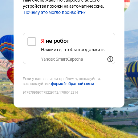
Нам очень жаль, но запросы с вашего
устройства похожи на автоматические.
Почему это могло произойти?
Я не робот
Нажмите, чтобы продолжить
Yandex SmartCaptcha
Если у вас возникли проблемы, пожалуйста,
воспользуйтесь
формой обратной связи
9178799597475229742
:
1786042214