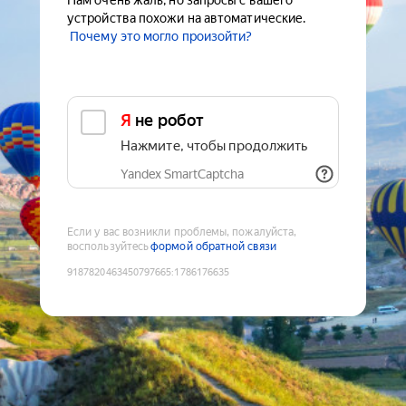
Нам очень жаль, но запросы с вашего
устройства похожи на автоматические.
Почему это могло произойти?
Я не робот
Нажмите, чтобы продолжить
Yandex SmartCaptcha
Если у вас возникли проблемы, пожалуйста,
воспользуйтесь
формой обратной связи
9187820463450797665
:
1786176635