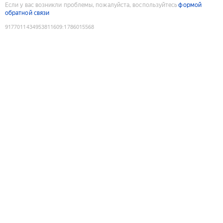
Если у вас возникли проблемы, пожалуйста, воспользуйтесь
формой
обратной связи
9177011434953811609
:
1786015568