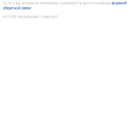
Если у вас возникли проблемы, пожалуйста, воспользуйтесь
формой
обратной связи
9177075106166293460
:
1786016517