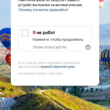
Нам очень жаль, но запросы с вашего
устройства похожи на автоматические.
Почему это могло произойти?
Я не робот
Нажмите, чтобы продолжить
Yandex SmartCaptcha
Если у вас возникли проблемы, пожалуйста,
воспользуйтесь
формой обратной связи
9183099695311623562
:
1786106290