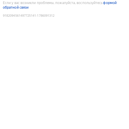
Если у вас возникли проблемы, пожалуйста, воспользуйтесь
формой
обратной связи
9182094561497725141
:
1786091312