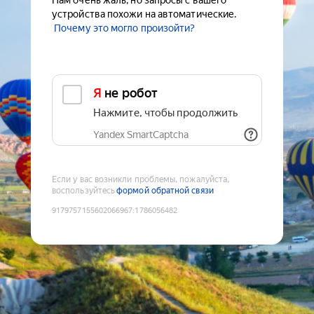
Нам очень жаль, но запросы с вашего
устройства похожи на автоматические.
Почему это могло произойти?
Я не робот
Нажмите, чтобы продолжить
Yandex SmartCaptcha
Если у вас возникли проблемы, пожалуйста,
воспользуйтесь
формой обратной связи
9179757155602066967
:
1786056482