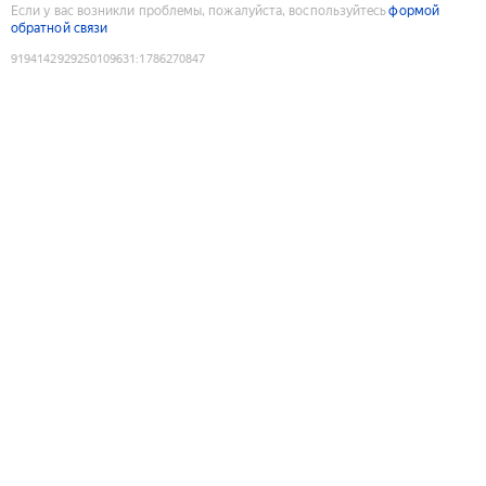
Если у вас возникли проблемы, пожалуйста, воспользуйтесь
формой
обратной связи
9194142929250109631
:
1786270847