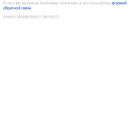
Если у вас возникли проблемы, пожалуйста, воспользуйтесь
формой
обратной связи
9186051243008335003
:
1786150272