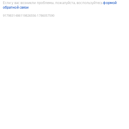
Если у вас возникли проблемы, пожалуйста, воспользуйтесь
формой
обратной связи
9179831486119826556
:
1786057590