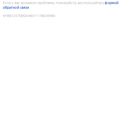
Если у вас возникли проблемы, пожалуйста, воспользуйтесь
формой
обратной связи
9198512575892038617
:
1786335960