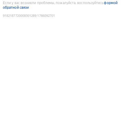
Если у вас возникли проблемы, пожалуйста, воспользуйтесь
формой
обратной связи
9182187720008301289
:
1786092701