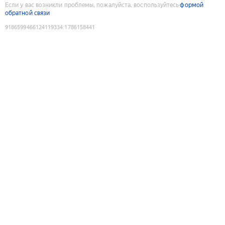
Если у вас возникли проблемы, пожалуйста, воспользуйтесь
формой
обратной связи
9186599466124119334
:
1786158441