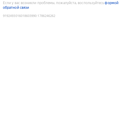
Если у вас возникли проблемы, пожалуйста, воспользуйтесь
формой
обратной связи
9192493016018603990
:
1786246262