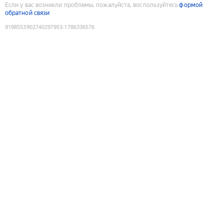
Если у вас возникли проблемы, пожалуйста, воспользуйтесь
формой
обратной связи
9198553902740297953
:
1786336576