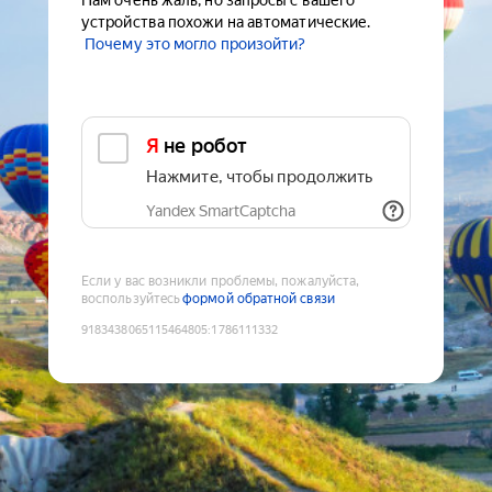
Нам очень жаль, но запросы с вашего
устройства похожи на автоматические.
Почему это могло произойти?
Я не робот
Нажмите, чтобы продолжить
Yandex SmartCaptcha
Если у вас возникли проблемы, пожалуйста,
воспользуйтесь
формой обратной связи
9183438065115464805
:
1786111332