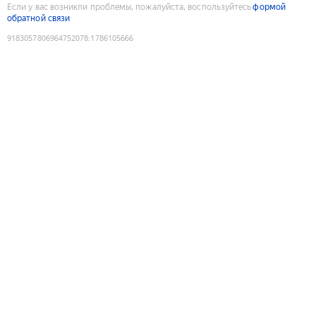
Если у вас возникли проблемы, пожалуйста, воспользуйтесь
формой
обратной связи
9183057806964752078
:
1786105666