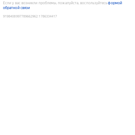
Если у вас возникли проблемы, пожалуйста, воспользуйтесь
формой
обратной связи
9198408997789662962
:
1786334417