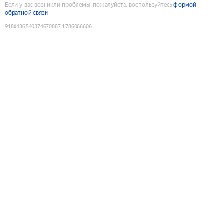
Если у вас возникли проблемы, пожалуйста, воспользуйтесь
формой
обратной связи
9180436540374670887
:
1786066606