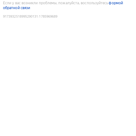
Если у вас возникли проблемы, пожалуйста, воспользуйтесь
формой
обратной связи
9173932518995290131
:
1785969689