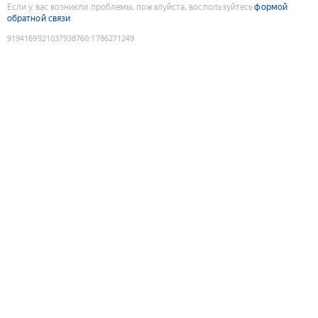
Если у вас возникли проблемы, пожалуйста, воспользуйтесь
формой
обратной связи
9194169921037938760
:
1786271249