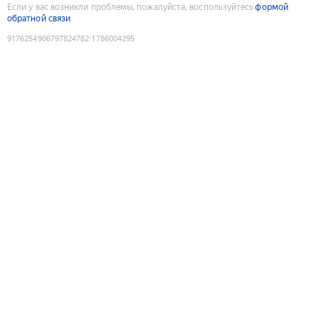
Если у вас возникли проблемы, пожалуйста, воспользуйтесь
формой
обратной связи
9176254906797824782
:
1786004295