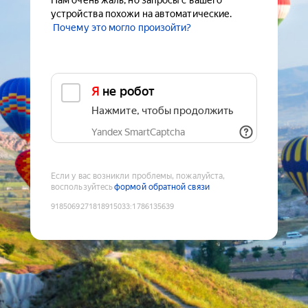
Нам очень жаль, но запросы с вашего
устройства похожи на автоматические.
Почему это могло произойти?
Я не робот
Нажмите, чтобы продолжить
Yandex SmartCaptcha
Если у вас возникли проблемы, пожалуйста,
воспользуйтесь
формой обратной связи
9185069271818915033
:
1786135639