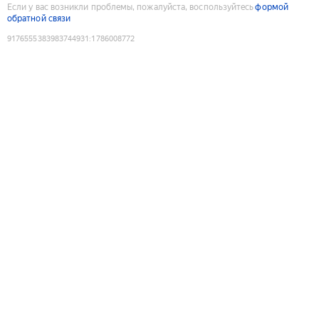
Если у вас возникли проблемы, пожалуйста, воспользуйтесь
формой
обратной связи
9176555383983744931
:
1786008772