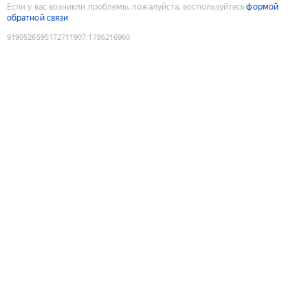
Если у вас возникли проблемы, пожалуйста, воспользуйтесь
формой
обратной связи
9190526595172711907
:
1786216960