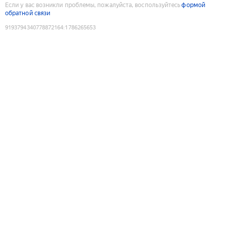
Если у вас возникли проблемы, пожалуйста, воспользуйтесь
формой
обратной связи
9193794340778872164
:
1786265653