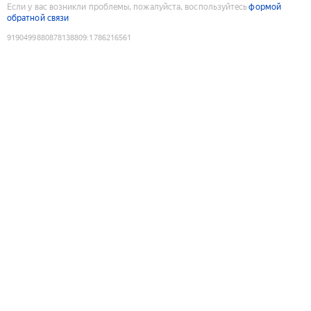
Если у вас возникли проблемы, пожалуйста, воспользуйтесь
формой
обратной связи
9190499880878138809
:
1786216561