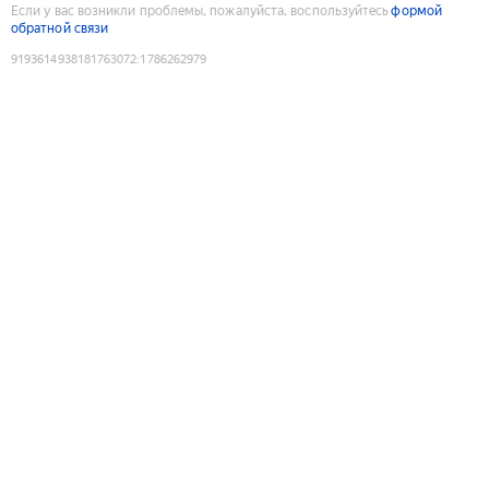
Если у вас возникли проблемы, пожалуйста, воспользуйтесь
формой
обратной связи
9193614938181763072
:
1786262979