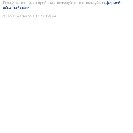
Если у вас возникли проблемы, пожалуйста, воспользуйтесь
формой
обратной связи
9186591643242655901
:
1786158324