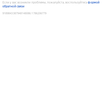
Если у вас возникли проблемы, пожалуйста, воспользуйтесь
формой
обратной связи
9189843387948148086
:
1786206779