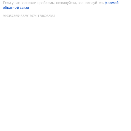
Если у вас возникли проблемы, пожалуйста, воспользуйтесь
формой
обратной связи
9193573651532917074
:
1786262364