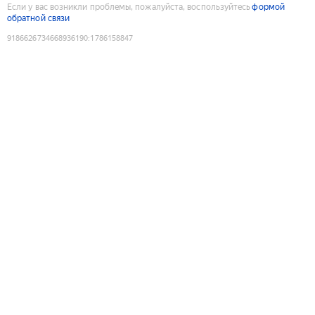
Если у вас возникли проблемы, пожалуйста, воспользуйтесь
формой
обратной связи
9186626734668936190
:
1786158847