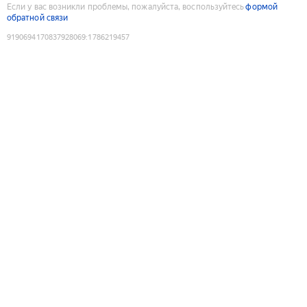
Если у вас возникли проблемы, пожалуйста, воспользуйтесь
формой
обратной связи
9190694170837928069
:
1786219457