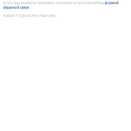
Если у вас возникли проблемы, пожалуйста, воспользуйтесь
формой
обратной связи
9194287711054101759
:
1786273005