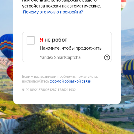
Нам очень жаль, но запросы с вашего
устройства похожи на автоматические.
Почему это могло произойти?
Я не робот
Нажмите, чтобы продолжить
Yandex SmartCaptcha
Если у вас возникли проблемы, пожалуйста,
воспользуйтесь
формой обратной связи
9190189218780031287
:
1786211932