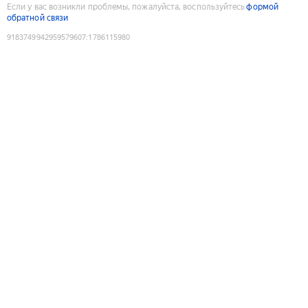
Если у вас возникли проблемы, пожалуйста, воспользуйтесь
формой
обратной связи
9183749942959579607
:
1786115980