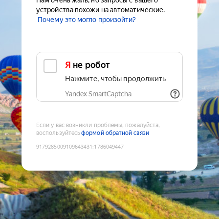
Нам очень жаль, но запросы с вашего
устройства похожи на автоматические.
Почему это могло произойти?
Я не робот
Нажмите, чтобы продолжить
Yandex SmartCaptcha
Если у вас возникли проблемы, пожалуйста,
воспользуйтесь
формой обратной связи
9179285009109643431
:
1786049447