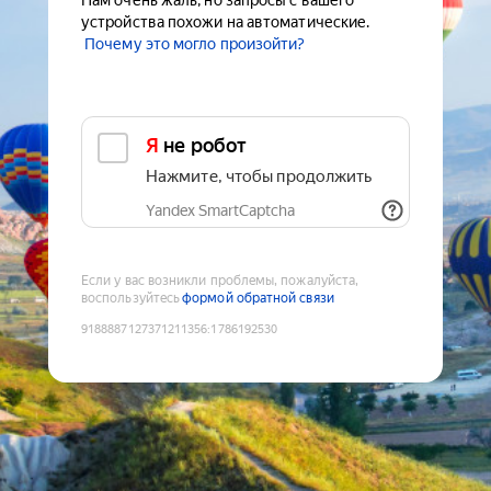
Нам очень жаль, но запросы с вашего
устройства похожи на автоматические.
Почему это могло произойти?
Я не робот
Нажмите, чтобы продолжить
Yandex SmartCaptcha
Если у вас возникли проблемы, пожалуйста,
воспользуйтесь
формой обратной связи
9188887127371211356
:
1786192530