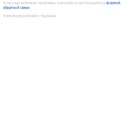
Если у вас возникли проблемы, пожалуйста, воспользуйтесь
формой
обратной связи
9193478328424765438
:
1786260944