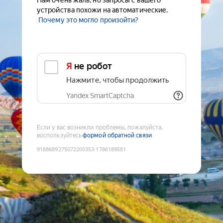
Нам очень жаль, но запросы с вашего
устройства похожи на автоматические.
Почему это могло произойти?
Я не робот
Нажмите, чтобы продолжить
Yandex SmartCaptcha
Если у вас возникли проблемы, пожалуйста,
воспользуйтесь
формой обратной связи
9188689275072200353
:
1786189581