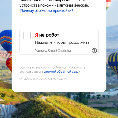
Нам очень жаль, но запросы с вашего
устройства похожи на автоматические.
Почему это могло произойти?
Я не робот
Нажмите, чтобы продолжить
Yandex SmartCaptcha
Если у вас возникли проблемы, пожалуйста,
воспользуйтесь
формой обратной связи
9184293210217565585
:
1786124075