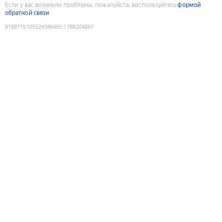
Если у вас возникли проблемы, пожалуйста, воспользуйтесь
формой
обратной связи
9189715105529386455
:
1786204867