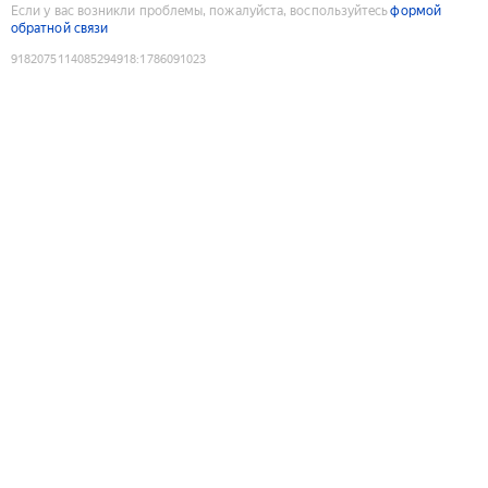
Если у вас возникли проблемы, пожалуйста, воспользуйтесь
формой
обратной связи
9182075114085294918
:
1786091023