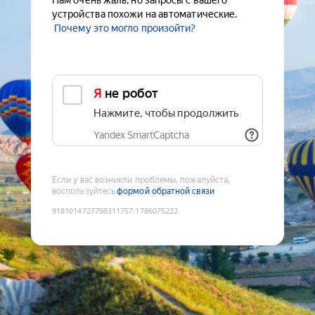
Нам очень жаль, но запросы с вашего
устройства похожи на автоматические.
Почему это могло произойти?
Я не робот
Нажмите, чтобы продолжить
Yandex SmartCaptcha
Если у вас возникли проблемы, пожалуйста,
воспользуйтесь
формой обратной связи
9181014727798311757
:
1786075222