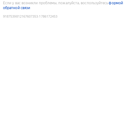
Если у вас возникли проблемы, пожалуйста, воспользуйтесь
формой
обратной связи
9187539812167607353
:
1786172453