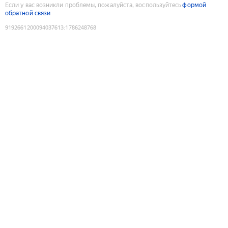
Если у вас возникли проблемы, пожалуйста, воспользуйтесь
формой
обратной связи
9192661200094037613
:
1786248768