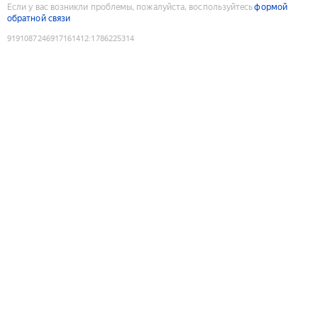
Если у вас возникли проблемы, пожалуйста, воспользуйтесь
формой
обратной связи
9191087246917161412
:
1786225314