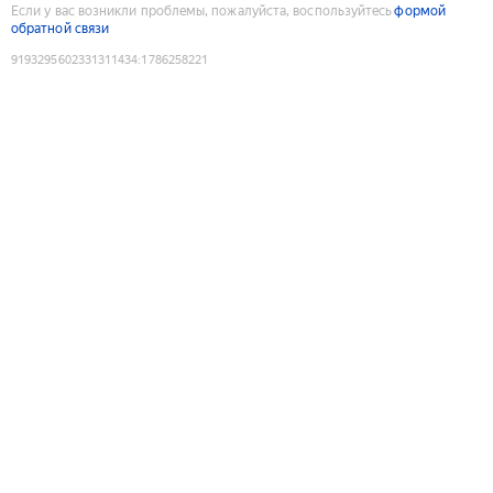
Если у вас возникли проблемы, пожалуйста, воспользуйтесь
формой
обратной связи
9193295602331311434
:
1786258221